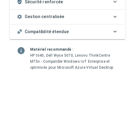
Sécurité renforcée
Gestion centralisée
Compatibilité étendue
Matériel recommandé :
HP t640, Dell Wyse 5070, Lenovo ThinkCentre
M75n - Compatible Windows IoT Enterprise et
optimisés pour Microsoft Azure Virtual Desktop.
Cas d'usage idéaux :
Bureaux multi-sites, télétravail sécurisé, centres
d'appels, environnements réglementés (santé,
finance), remplacement de parcs PC vieillissants.