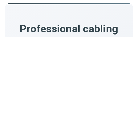
Professional cabling
also means...
Structured cabling requires a complete network
infrastructure.
Infrastructure Réseau
Des câbles bien organisés ne suffisent pas.
Il
faut des switches performants, des routeurs