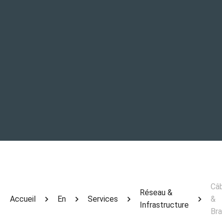
Câ
Réseau &
Accueil
En
Services
&
Infrastructure
Br