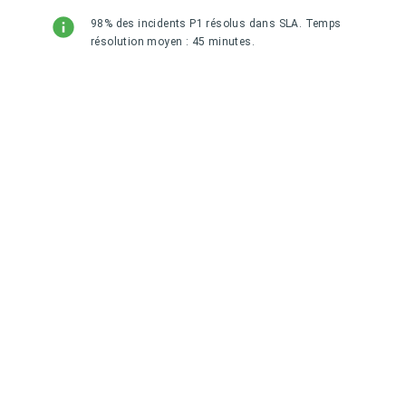
98% des incidents P1 résolus dans SLA. Temps
résolution moyen : 45 minutes.
Questions Fréquentes
Everything you need to know about support &
maintenance
Qu'est-ce qui est inclus dans le contrat de
maintenance ?
Combien coûte un contrat de
support/maintenance ?