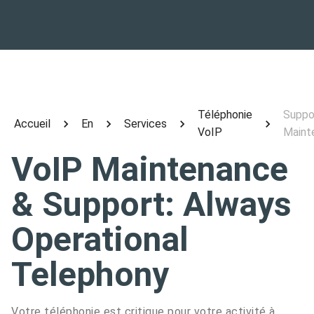
Téléphonie
Suppo
Accueil
En
Services
VoIP
Maint
VoIP Maintenance
& Support: Always
Operational
Telephony
Votre téléphonie est critique pour votre activité à