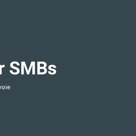
or SMBs
voie