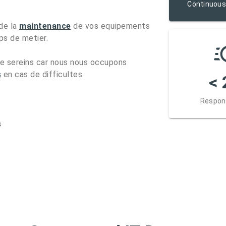
Continuous
de la
maintenance
de vos equipements
ps de metier.
re sereins car nous nous occupons
s
en cas de difficultes.
< 
Respon
s